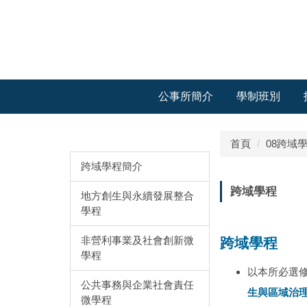
跳
到
主
要
內
容
公事所簡介
學制班別
區
跨域學程
首頁
08跨域
跨域學程簡介
跨域學程
地方創生與永續發展整合
學程
非營利事業及社會創新微
跨域學程
學程
以本所必選
公共事務與企業社會責任
生與區域治理
微學程