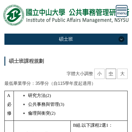
跳
到
主
要
內
容
碩士班
區
碩士班-課程規劃
碩士班課程規劃
碩士班-修業規定
字體大小調整
小
中
大
碩士班-獎助學金
最低畢業學分：35學分（自115學年度起適用）
碩士班-雙主修
A
研究方法
(2)
必
公共事務與管理
(
3)
碩士班-國際交換
修
倫理與衝突
(2)
過來人推薦
B組.
以下課程
2
選
1
：