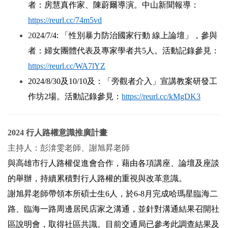
者：房慧真作家、陳蔚爾導演。中山新聞報導：
https://reurl.cc/74m5vd
2
024/7/4:
「性別暴力防治國家行動 線上論壇」，參與
者：婦女團體代表及專家學者共5人。活動記錄參見：
https://reurl.cc/WA7lYZ
2024/8/30
及10/10及：「旁觀者介入」宣講教案研發工
作坊2場。活動記錄參見：
https://reurl.cc/kMgDK3
2024
行人路權意識推廣計畫
主持人：彭渰雯老師、謝旭昇老師
與高雄市行人路權促進會合作，藉由各項講座、論壇及座談
的舉辦，持續累積對行人路權的重視與改革意識。
謝旭昇老師帶領本所碩士生6人，於6-8月完成哈瑪星臨海二
路、臨海一路周邊居民店家之溝通，並針對溝通結果召開社
區說明會，取得社區共識。目前交通局已參考此調查結果及