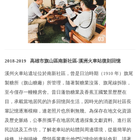
2018-2019 高雄市旗山區南新社區-溪洲火車站復刻回憶
溪州火車站遺址位於南新社區，曾是日治時期（1910 年）旗尾
製糖所（旗山糖廠）所管理，隨著製糖業沒落、旗尾線拆除，
至今僅存一幢幢房舍。昔日蓬勃糖業及香蕉王國繁景歷歷在
目，承載當地居民的許多回憶與生活，因時光的消逝與社區長
輩記憶逐漸模糊，連老照片也所剩無幾。
為保存在地文化資源
及歷史脈絡，公事所攜手在地居民透過採集文獻資料、進行居
民訪談及工作坊，了解老車站的站體與周邊環境，從最簡單的
線條、比例描繪，帶領長輩畫出他們記憶中的車站色彩。請著