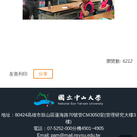
瀏覽數:
6212
友善列印
分享
地址：80424高雄市鼓山區蓮海路70號管CM3050室(管理研究大樓3
樓)
電話：07-5252-000分機4901~4905
Email: pam@mail.nsysu.edu.tw