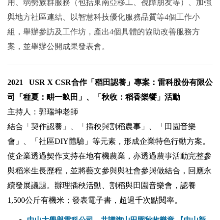
用、弱勢族群服務（包括東南亞移工、視障朋友等）、加強
與地方社區連結、以智慧科技優化服務品質等4個工作小
組，舉辦參訪及工作坊，產出4個具體的協助改善服務方
案，並舉辦公開成果發表會。
2021
USR X CSR
合作「稻田認養」專案：雷科股份有限公
司「種夏：畊一畝田」、「秋收：稻香樂饗」活動
主持人：郭瑞坤老師
結合「契作認養」、「插秧與割稻農事」、「田園音樂
會」、「社區DIY體驗」等元素，形成企業特色行動方案。
使企業透過契作支持在地有機農業，亦透過農事活動完整參
與稻米生長歷程，並將藝文參與與社會參與做結合，回應永
續發展議題。辦理插秧活動、
割稻與田園音樂會，
認養
1,500公斤有機米；發表電子書，超過千次點閱率。
中山大學與雷科公司 共譜旗山田園秋收樂章 【中山新