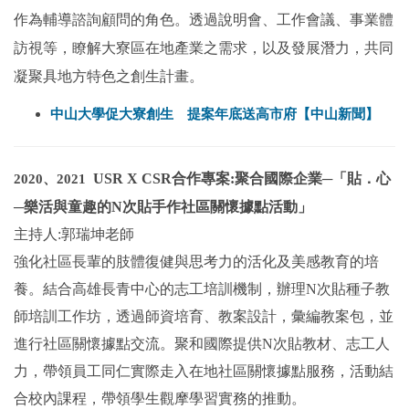
作為輔導諮詢顧問的角色。
透過說明會、工作會議、事業體
訪視等，瞭解大寮區在地產業之需求，以及發展潛力，共同
凝聚具地方特色之創生計畫。
中山大學促大寮創生 提案年底送高市府【中山新聞】
USR X CSR合作專案:聚合國際企業─「貼．心
2020、2021
─樂活與童趣的N次貼手作社區關懷據點活動」
主持人:郭瑞坤老師
強化社區長輩的肢體復健與思考力的活化及美感教育的培
養。結合高雄長青中心的志工培訓機制，辦理N次貼種子教
師培訓工作坊，透過師資培育、教案設計，彙編教案包，並
進行社區關懷據點交流。
聚和國際提供N次貼教材、志工人
力，帶領員工同仁實際走入在地社區關懷據點服務，活動結
合校內課程，帶領學生觀摩學習實務的推動。