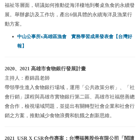
福祉等層面，研議如何推動從海洋棲地到餐桌魚食的永續發
展。舉辦參訪及工作坊，產出6個具體的永續海洋及漁業行
動方案。
【台灣好
中山公事所x高雄區漁會 實務學習成果發表會
報】
2020、2021 高雄市食物銀行發展計畫
主持人：蔡錦昌老師
帶領學生進入食物銀行場域，運用「公共政策分析」、「社
會行銷」課程與高雄市實物銀行第二區、
高雄市社福慈善總
會
合作，檢視場域問題，並提出有關轉型社會企業和社會行
銷之方案，
推動減少食物浪費和飢餓之創新思維。
2021 USR X CSR合作專案：台灣福興股份有限公司「閱讀