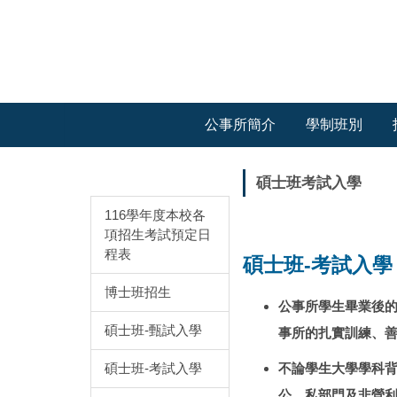
跳
到
主
要
內
容
公事所簡介
學制班別
區
招生專區
碩士班考試入學
116學年度本校各
項招生考試預定日
程表
碩士班-考試入學
博士班招生
公事所學生畢業後
碩士班-甄試入學
事所的扎實訓練、
碩士班-考試入學
不論學生大學學科
公、私部門及非營