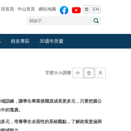
回首頁
中山首頁
網站地圖
繁
EN
區
校友專區
30週年所慶
字體大小調整
小
中
大
跨域訓練，讓學生畢業後職涯成長更多元，只要把握公
像中的寬廣。
域多元，培養學生全面性的系統觀點，了解政策意涵與
的跨域能力。