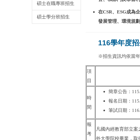
碩士在職專班招生
在CSR、ESG成
碩士學分班招生
發展管理、環境規
116學年度
※招生資訊均依當
項
目
簡章公告：115.
時
報名日期：115.1
間
筆試日期：116.
報
凡國內經教育部立案
考
外大學院校畢業，取