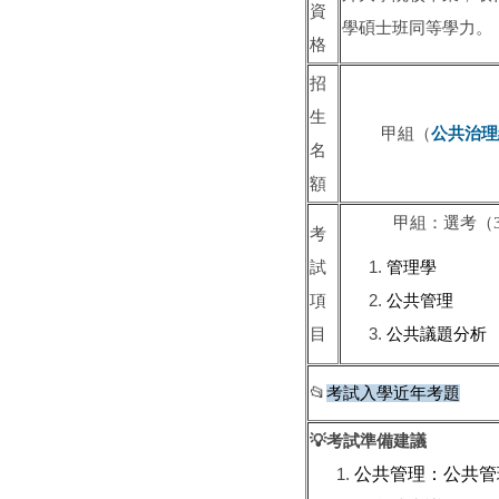
資
學碩士班同等學力。
格
招
生
甲組（
公共治理
名
額
甲組：選考（3
考
試
管理學
項
公共管理
目
公共議題分析
📂
考試入學近年考題
💡考試準備建議
公共管理：公共管