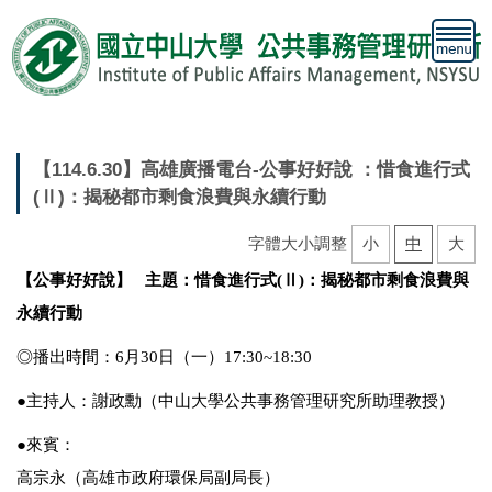
跳
到
主
要
內
容
區
【114.6.30】高雄廣播電台-公事好好說 ：惜食進行式
(Ⅱ)：揭秘都市剩食浪費與永續行動
字體大小調整
小
中
大
【公事好好說】 主題：惜食進行式(Ⅱ)：揭秘都市剩食浪費與
永續行動
◎播出時間：6月30日（一）17:30~18:30
●主持人：謝政勳（中山大學公共事務管理研究所助理教授）
●來賓：
高宗永（高雄市政府環保局副局長）