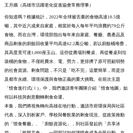
王月娥（高雄市活躍老化促進協會常務理事）
你知道嗎？根據統計，2022年全球被丟棄的食物高達10.5億
噸，其中近六成來自家庭，相當於每人每年平均浪費約79公斤
食物。而在台灣，環境部指出每年來自家庭、餐廳、農產品及
商品剩食的廚餘回收量平均高達62.2萬公噸，若以廚餘桶堆疊，
其高度竟可達1,000座玉山。這些從農場到餐桌、再從餐桌到垃
圾桶的食物，不僅耗費水、電、勞力，更排擠了原可照顧弱勢
的社會資源。剩食問題，不只是「吃不完」這麼簡單，而是涉
及都市永續、環境保護與食物正義的重大挑戰。在前次主題
「惜食進行式(Ⅰ)」中，我們邀請青年團隊介紹「惜食地圖」如
何以科技與創意翻轉剩食命運。
本集，我們將視角轉向高雄在地行動，邀請市府環保局與社區
代表，深入剖析家戶、學校與餐飲業的剩食現況。從政策推動
的「惜食餐廳」、「廚餘資源化」，到社區發起的「共享冰
箱」、「銀髮共食」，一同探討如何讓惜食成為全民行動。在