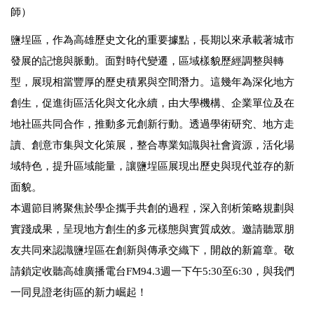
師）
鹽埕區，作為高雄歷史文化的重要據點，長期以來承載著城市
發展的記憶與脈動。面對時代變遷，區域樣貌歷經調整與轉
型，展現相當豐厚的歷史積累與空間潛力。這幾年為深化地方
創生，促進街區活化與文化永續，由大學機構、企業單位及在
地社區共同合作，推動多元創新行動。透過學術研究、地方走
讀、創意市集與文化策展，整合專業知識與社會資源，活化場
域特色，提升區域能量，讓鹽埕區展現出歷史與現代並存的新
面貌。
本週節目將聚焦於學企攜手共創的過程，深入剖析策略規劃與
實踐成果，呈現地方創生的多元樣態與實質成效。邀請聽眾朋
友共同來認識鹽埕區在創新與傳承交織下，開啟的新篇章。敬
請鎖定收聽高雄廣播電台FM94.3週一下午5:30至6:30，與我們
一同見證老街區的新力崛起！