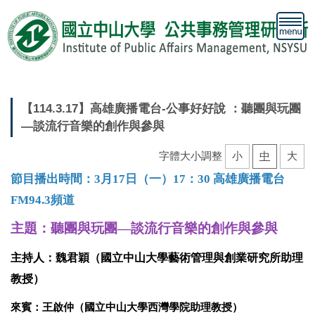
跳
到
主
要
內
容
區
【114.3.17】高雄廣播電台-公事好好說 ：聽團與玩團
—談流行音樂的創作與參與
字體大小調整
小
中
大
節目播出時間：3月17日（一）
17：30
高雄廣播電台
FM94.3頻道
主題：
聽團與玩團—談流行音樂的創作與參與
主持人
：
魏君穎（國立中山大學藝術管理與創業研究所助理
教授）
來賓：
王啟仲（國立中山大學西灣學院助理教授）