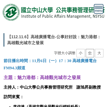
跳
到
主
要
內
容
區
【112.11.6】高雄廣播電台-公事好好說：魅力港都：
高雄觀光城市之發展
字體大小調整
小
中
大
節目播出時間：11月6日（一）
17：30
高雄廣播電台
FM94.3頻道
主題：魅力港都：高雄觀光城市之發展
主持人：中山大學公共事務管理研究所 謝旭昇副教授
訪問來賓：
李信達（高雄市觀光局觀光行銷科科長）