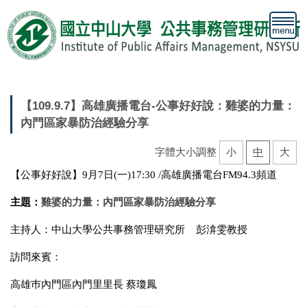
跳
到
主
要
內
容
區
【109.9.7】高雄廣播電台-公事好好說：雞婆的力量：
內門區家暴防治經驗分享
字體大小調整
小
中
大
【公事好好說】9月7日(一)17:30 /高雄廣播電台FM94.3頻道
主題：
雞婆的力量：內門區家暴防治經驗分享
主持人：中山大學公共事務管理研究所 彭渰雯教授
訪問來賓：
高雄巿內門區內門里里長 蔡瓊鳳