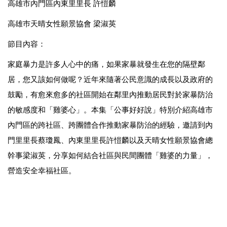
高雄市內門區內東里里長 許愷麟
高雄巿天晴女性願景協會 梁淑英
節目內容：
家庭暴力是許多人心中的痛，如果家暴就發生在您的隔壁鄰
居，您又該如何做呢？近年來隨著公民意識的成長以及政府的
鼓勵，有愈來愈多的社區開始在鄰里內推動居民對於家暴防治
的敏感度和「雞婆心」。本集「公事好好說」特別介紹高雄市
內門區的跨社區、跨團體合作推動家暴防治的經驗，邀請到內
門里里長蔡瓊鳳、內東里里長許愷麟以及天晴女性願景協會總
幹事梁淑英，分享如何結合社區與民間團體「雞婆的力量」，
營造安全幸福社區。