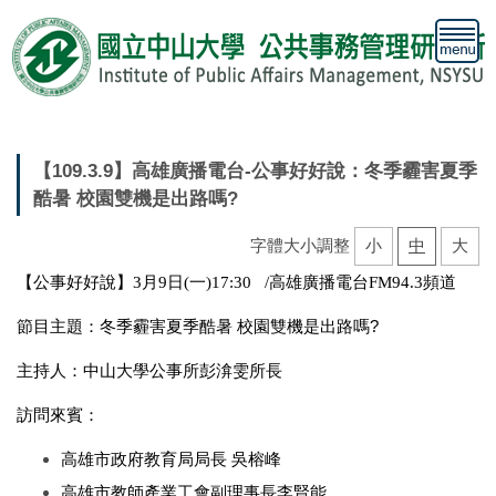
跳
到
主
要
內
容
區
【109.3.9】高雄廣播電台-公事好好說：冬季霾害夏季
酷暑 校園雙機是出路嗎?
字體大小調整
小
中
大
【公事好好說】3月9日(一)17:30 /高雄廣播電台FM94.3頻道
冬季霾害夏季酷暑 校園雙機是出路嗎?
節目主題：
主持人：中山大學公事所彭渰雯所長
訪問來賓：
高雄市政府教育局局長 吳榕峰
高雄市教師產業工會副理事長李賢能