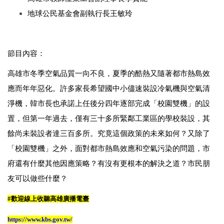
地球公民基金會副執行長王敏玲
節目內容：
高雄市冬季空氣品質一向不良，夏季的酷熱又隨著都市熱島效
應而年年惡化。許多家長希望國中小儘速裝設冷氣機與空氣清
淨機，韓市長也承諾上任後分四年逐部完成「校園雙機」的設
置，但第一年過去，僅有三十多所緊鄰工業區的學校裝設，其
餘尚未裝設者達三百多所。究竟這個政策的未來如何？又除了
「校園雙機」之外，面對都市熱島效應和空氣污染的問題，市
府還有什麼其他因應策略？有沒有更根本的解決之道？市民朋
友可以做些什麼？
#歡迎線上收聽高雄廣播電臺
https://www.kbs.gov.tw/