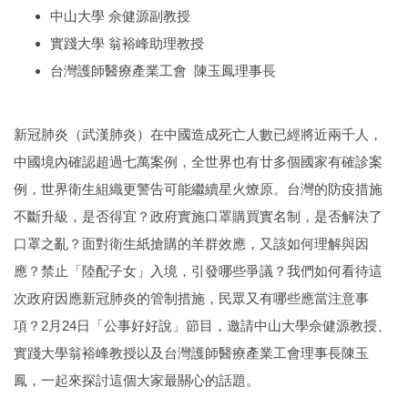
中山大學 佘健源副教授
實踐大學 翁裕峰助理教授
台灣護師醫療產業工會 陳玉鳳理事長
新冠肺炎（武漢肺炎）在中國造成死亡人數已經將近兩千人，
中國境內確認超過七萬案例，全世界也有廿多個國家有確診案
例，世界衛生組織更警告可能繼續星火燎原。台灣的防疫措施
不斷升級，是否得宜？政府實施口罩購買實名制，是否解決了
口罩之亂？面對衛生紙搶購的羊群效應，又該如何理解與因
應？禁止「陸配子女」入境，引發哪些爭議？我們如何看待這
次政府因應新冠肺炎的管制措施，民眾又有哪些應當注意事
項？2月24日「公事好好說」節目，邀請中山大學佘健源教授、
實踐大學翁裕峰教授以及台灣護師醫療產業工會理事長陳玉
鳳，一起來探討這個大家最關心的話題。