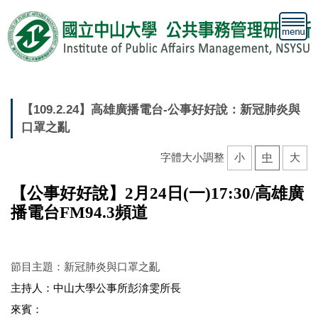
跳
到
主
要
內
容
區
【109.2.24】高雄廣播電台-公事好好說：新冠肺炎與
口罩之亂
字體大小調整
小
中
大
【公事好好說】2月24日(一)17:30/高雄廣
播電台FM94.3頻道
節目主題：新冠肺炎與口罩之亂
主持人：中山大學公事所彭渰雯所長
來賓：