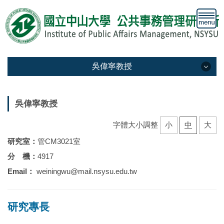
跳
到
主
要
內
容
吳偉寧教授
區
吳偉寧教授
吳偉寧教授
吳偉寧教授
字體大小調整
小
中
大
學術榮譽
研究室：
管CM3021室
分 機：
4917
著作目錄
Email：
weiningwu@mail.nsysu.edu.tw
研究計劃
學術及行政服務
研究專長