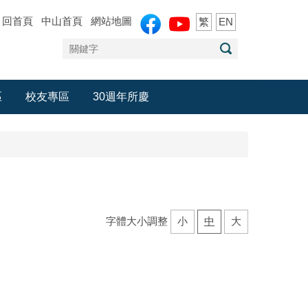
回首頁
中山首頁
網站地圖
繁
EN
區
校友專區
30週年所慶
字體大小調整
小
中
大