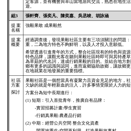
定客源，並有機會與草山當地居民交流，熟悉在地生活
遊。
組3
張軒齊、張奕凡、陳奕嘉、吳丞竣、胡詠涵
提案
強毅果敢 成果毅然
名稱
提案
經過調查後，發現果毅社區主要有三項須關注的問題：
概要
重，二為地方特色不夠鮮明，以及人才投入意願低。
希望透過引進青年的方式，整合社區現有的特色與資源
特色品牌，讓觀光客在聽到果毅社區時即可與其特產草
為草菇的代名詞，達成行銷果毅的目的。並結合地方創
鄉有更多的認識與認同，進而返鄉協助故鄉，讓故鄉更
在地就業在地發展的重要指標。
社區
果毅社區是一個想當具有凝聚力且資金充足的地方，社
方案
欠缺的就是年輕新血的注入，許多事情受限於人力的短
探討
方案分為短中長期進行：
(1) 短期：引入首批青年，推廣自有品牌：
-實習招募計畫:學生實習
-行銷真果毅:農產品行銷
(2) 中期：經營公共空間 整合文化資產
-閒置地重生:空間再利用，打造果毅故事村