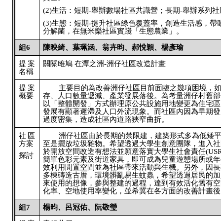
(2)生活：短期-舉辦數場社區共識營；長期-舉辦系列
(3)生態：短期-提升社區綠色覆蓋率，創造生活感，帶
分解菌，在無米樂社區實踐「生態農業」。
組6
陳映綺、葉珮涵、翁卉昀、郝悅穎、楊彥瑜
提案
關關雎鳩 在潭之洲-洲仔社區改造計畫
名稱
提案
主要目的為改善洲仔社區目前面臨之幾項困境，
概要
存、人口數量遞減、產業發展落後。為考量洲仔村舊部
以「整體開發」方式辦理原公共設施用地變更為住宅區
發展有顯著遲滯及人口外流現象。而社區內因為早期發
過度密集，造成社區內道路狹窄曲折。
社區
洲仔社區由於長期的禁限建，建築形式多為低矮
方案
至是擺放垃圾雜物。希望透過大學生創意團隊，進入社
於開放空間改造有想法並願意落實大學生社會責任(US
探討
簡單色彩元素及街道家具，即可成為兒童遊憩場所或年
效利用閒置空間並為社區帶來活動與生機。另外，因長
多棟磚造古厝，環境髒亂易生蚊蟲，希望透過居民的加
來使用的想像，參與整建的過程，達到有效活化舊有空
化率、空地使用率變化，並希冀在各方面的改善計畫後
組7
楊昀、呂冠佑、阮敬瑩