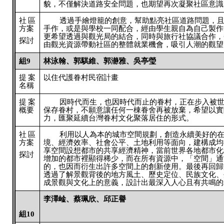
貌，不僅解決道路安全問題，也期望再次凝聚社區意識
社區
透過手繪燈籠的創意，幫助點亮社區道路問題，
方案
手作，或是與學校一同配合，經由學生親自為自己製作
更希望透過與觀光局的結合，同時與旅行社協議合作，
探討
由觀光資源帶動社區的整體就業機會，吸引人潮的觀望
組9
林泳翰、郭騏維、郭瀞雅、吳亭瑩
提案
以住代護眷村民宿計畫
名稱
提案
因時代而生，也因時代而止的眷村，正在步入被
概要
保存眷村，不願意讓任何一棟眷舍再被放棄，希望以實
力，匯聚延續台灣眷村文化聚落居住的形式。
社區
利用以人為本的城市空間規劃，創造永續美好的
方案
境、經濟效率、社會公平、土地利用等面向，建構成均
享空間設想都市的共享經濟精神，當前世界各地都市化
探討
增加的都市裡顯得稀少，而在所有資源中，「空間」通
的，也因而衍生出許多空間上的創新使用。最後再回歸
透過了解景觀背後的地方風土、歷史定位、民族文化、
成景觀與文化上的意義，設計出最深入人心且有共鳴的
李澤崯、蔡珮欣、邱正譽
組10