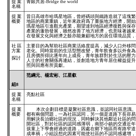
提案
青銀共居-Bridge the world
名稱
提案
昔日高雄市哈瑪星地區，曾經碼頭與鐵路造就了這塊繁
概要
地區的商業重鎮，近年來政府爲了重振地方經濟，開始
瑪星地區引進觀光產業，期望達到地區經濟復甦與保存
產業的蓬勃發展，雖然改善了地方經濟，也意味著越來
在發展文化與經濟之餘亦能兼顧地方的居住環境品質，
社區
主要目的為幫助社區商業活絡度提高，減少人口外移問
方案
老化。同時當前的生活型態改變，青年飲食多以外食為
且房價所得比逐年向上成長，青年族群對於生活的壓力
探討
人士的社會關係再連結，並創造地方青年居住權益提升
照與回應有所貢獻。
范綱元、楊宏彬、江星叡
組8
提案
亮點社區
名稱
提案
本次企劃目標是凝聚社區意識，並認同社區意識
概要
都有兩個問題，一為社區認同，另一個是道路下長容易
用解決長治鄉社區的現況，同時解決其他鄰近社區的問
開社區，對於社區的認同感薄弱，南部小鎮的交通近年
孩童上下學會經過的道路，因處在鄉下地區而有路窄道
成車禍，小組設想此因素可能使社區的不認同感遞增，