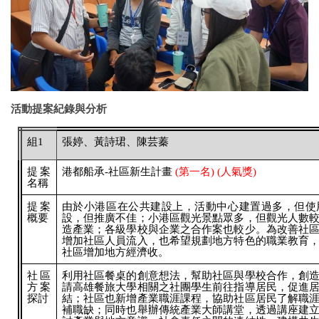
活動提案紀錄與分析
組1
張婷、黃詩珺、陳芸蓁
提案
港都船承-社區新生計畫
(第一名) (人氣獎)
名稱
提案
由於小港區在公共建設上，活動中心建置過多，但使
概要
設，但推廣不佳；小港區觀光景點眾多，但觀光人數
造產業；各級學校與企業之合作案也較少。為改善社
增加社區人員流入，也希望規劃地方特色的職業教育
社區增加地方經濟收。
社區
利用社區餐桌的創意想法，幫助社區與學校合作，創
方案
請高雄餐旅大學相關之社團學生前往指導居民，促進
探討
結；社區也新增產業職涯課程，協助社區居民了解職
補職缺；同時也舉辦傳統產業大師講堂，透過講座建