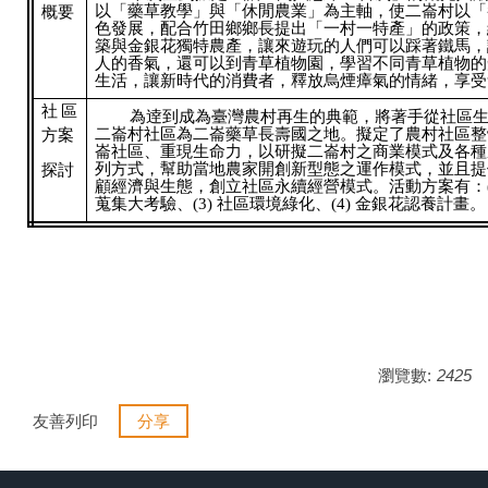
以「藥草教學」與「休閒農業」為主軸，使二崙村以「
概要
色發展，配合竹田鄉鄉長提出「一村一特產」的政策，
築與金銀花獨特農產，讓來遊玩的人們可以踩著鐵馬，
人的香氣，還可以到青草植物園，學習不同青草植物的
生活，讓新時代的消費者，釋放烏煙瘴氣的情緒，享受
社區
為逹到成為臺灣農村再生的典範，將著手從社區
二崙村社區為二崙藥草長壽國之地。擬定了農村社區整
方案
崙社區、重現生命力，以研擬二崙村之商業模式及各種
列方式，幫助當地農家開創新型態之運作模式，並且提
探討
顧經濟與生態，創立社區永續經營模式。活動方案有：(1)
蒐集大考驗、(3) 社區環境綠化、(4) 金銀花認養計畫。
瀏覽數:
2425
友善列印
分享