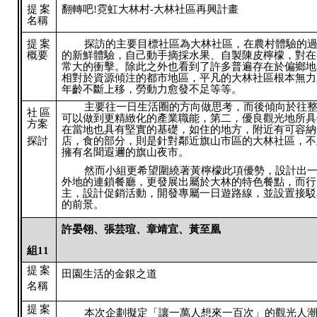
提案
翻轉吧!霓虹大林村-大林社區再興計畫
名稱
提案
探訪的主要目標社區為大林社區，在農村體驗的
概要
的新鮮體驗，自己動手摘採水果、自製陳皮檸檬，對在
常大的衝擊。除此之外也看到了許多普遍存在於偏鄉地
相對於資源傾注的都市地區，平凡的大林社區根本無力
年齡不斷上移，勞動力愈發不足等等。
主要往一日生活圈的方向做思考，而後傾向於往
社區
可以做到更精緻化的產業職能，第二，優良觀光地所具
方案
在當地也具有堅實的基礎，如住的地方，附近有可容納
探討
店，食的部分，則是針對鄰近旗山市區的大林社區，不
擁有名聞遐邇的旗山夜市。
然而小組更希望圍繞著黃檸檬此項優勢，設計出
外地的連鎖餐廳，更發展出屬於大林的特色餐點，而行
主，設計促銷活動，開發專屬一日遊路線，並設置接駁
的前景。
許晏翎、張芸瑄、章靖宜、黃至凰
組11
提案
田園生活的金銀之道
名稱
提案
本次企劃擬定「讓一萬人想來一百次」的觀光人