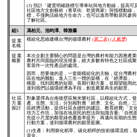
(3) 預計「建置明確路標引導車站與地方動線，提高可
社區地方文創藝術（青草街、乾貨商家）與指標動線，
標，不僅夠活絡地方生命力，也可以進而帶動居民參與
了解社區。
組5
馮柏元、池昀澤、韓雅蓁
模組化思維建構台灣的循環農村
(第二名) (人氣獎)
提案
名稱
提案
本次企劃主要關心的問題是台灣的農村有能力因應產業
概要
農村共同面臨的現況很多，絕大多數有特色之社區或聚
客當作一次性產品的處境。
因而，想要做的是，一套能模組化的主軸，從台灣農村
區在地的難點，進入三生一體的架構，在「經濟面」、
構面，找到因應的短期、長期行動方案，並期望能用此
達到我們以循環經濟為手段，創造農業再生的願景。
社區
對象選擇為台南後壁區無米樂社區，以模組化方式，發
方案
產、生態、生活」分別相對應「經濟、文化、自然」三
探討
區經濟活動，提供社區永續性的建設、教育經費;「文
培力工作坊，加強在地居民的想法與知識含量;「自然
先從小尺度的鄰里綠色覆蓋率提升，再邁向長期的生態
行動方案，達到循環農村的願景藍圖。
(1)生產：利用膨化稻草、碳化稻稈的技術循環流程，
資金。