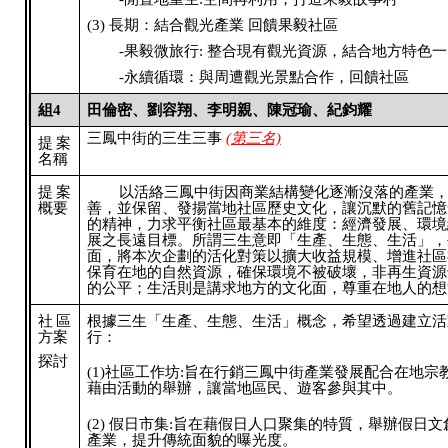
(3) 長期：結合觀光產業 回饋果毅社區
-果毅微旅行: 整合現有觀光資源，結合地方特色
-永續循環：與周遭觀光景點合作，回饋社區
組4
田倫密、劉容翔、李明親、陳冠瑜、紀鈞耀
三鳳中街的三生三事
(第三名)
提案
名稱
提案
以活絡三鳳中街因商業結構變化逐漸沒落的產業
概要
善，並保留、發揚當地社區歷史文化，讓沉默的舊記憶
的精神，力求平衡社區最基本的維度：經濟發展、環境
展之長遠目標。所謂三生意即「生產、生態、生活」，
面，將本次企劃的活化對策以擴大收益規模、增進社區
保育在地的自然資源，確保環境不被破壞，非再生資源
的公平；生活則是講求地方的文化面，尊重在地人的想
社區
根據三生「生產、生態、生活」概念，希望透過建立活
方案
行：
探討
(1)社區工作坊:旨在行銷三鳳中街產業發展配合在地
藉由活動的舉辦，讓當地區民、遊客參與其中。
(2) 假日市集:旨在藉假日人口聚集的特質，舉辦假日
產業，提升傳統面貌的曝光度。