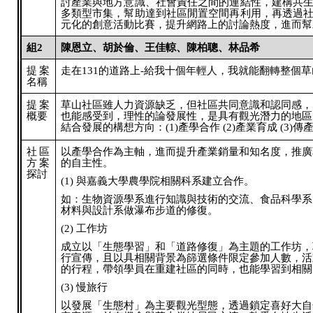
討產業與地方意識、社會責任之間的連結性，建構共
多類型市集，幫助達到社區閒置空間再利用，再透過
元化的創意活動比賽，提升網路上的討論熱度，進而幫
組2
陳恩立、胡於倫、王佳輬、陳柏聰、林品希
提案
走在131的道路上-給我十個年輕人，我就能翻轉整個草
名稱
提案
草山社區雖人力資源缺乏，但社區共同意識和認同感，
概要
也能感受到，理性的論發展性，是具有觀光潛力的地區
結合發展的構想方向：(1)產學合作 (2)產業育成 (3)傳產
社區
以產學合作為主軸，進而提升產業銷量和知名度，推廣
方案
的自主性。
探討
(1) 與嘉義大學農學院相關科系建立合作。
如：生物資源學系進行知識與技術的交流、食品科學系
材料與設計系做瀑布步道的修復。
(2) 工作坊
成立以「生態學習」和「道路修復」為主題的工作坊，
行宣傳，且以具相關背景為篩選條件限定參加人數，活
的行程，帶領學員在重建社區的同時，也能學習到相關
(3) 慢旅行
以發展「生態村」為主要觀光型態，透過鎖定喜好大自