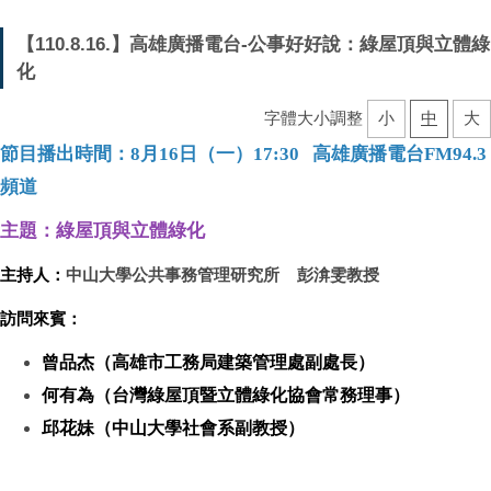
【110.8.16.】高雄廣播電台-公事好好說：綠屋頂與立體綠
化
字體大小調整
小
中
大
節目播出時間：
8
月
16
日（一）
17:30
高雄廣播電台FM94.3
頻道
主題：
綠屋頂與立體綠化
主持人：
中山大學公共事務管理研究所 彭渰雯教授
訪問來賓：
曾品杰（高雄市工務局建築管理處副處長）
何有為（台灣綠屋頂暨立體綠化協會常務理事）
邱花妹（中山大學社會系副教授）