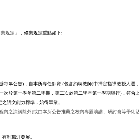
修業規定
」，
修業規定重點如下:
辦每年公告)，自本所專任師資 (包含約聘教師)中擇定指導教授人選
一次於第一學年第二學期，第二次於第二學年第一學期舉行)，符合
定之語文能力標準，始得畢業。
程內之演講除外)或由本所公告推薦之校內專題演講、研討會等學術活
，有利職涯發展。